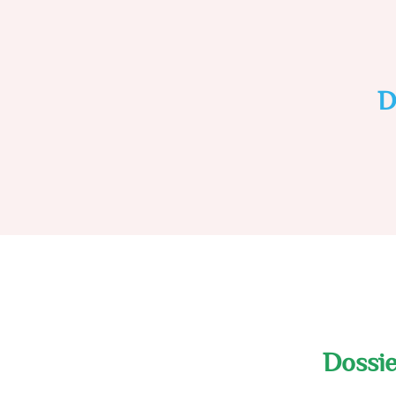
D
Dossie