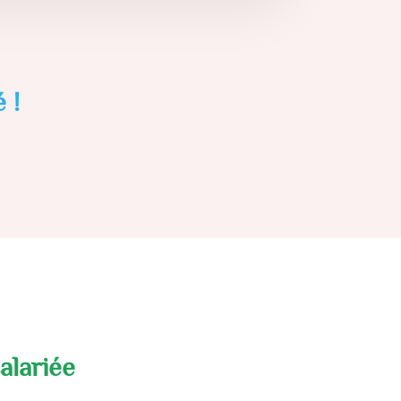
 !
alariée