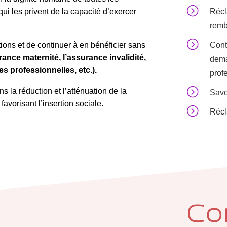
=
i les privent de la capacité d’exercer
Récl
remb
=
ations et de continuer à en bénéficier sans
Cont
rance maternité, l’assurance invalidité,
dema
es professionnelles, etc.).
prof
=
s la réduction et l’atténuation de la
Savoi
favorisant l’insertion sociale.
=
Récl
Co