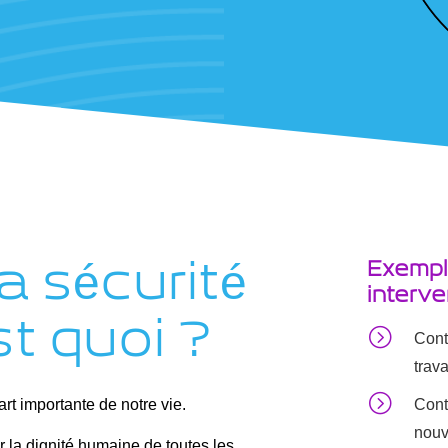
Exempl
la sécurité
interve
st quoi ?
=
Cont
trava
=
art importante de notre vie.
Cont
nouve
tir la dignité humaine de toutes les